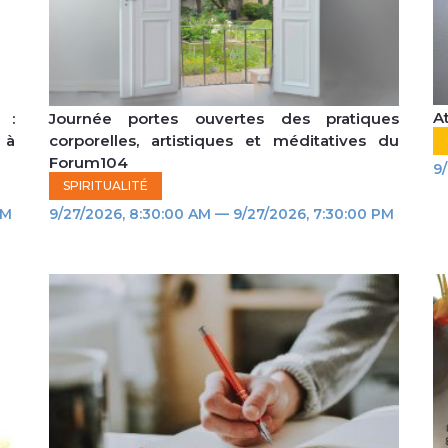
A
 :
Journée portes ouvertes des pratiques
 à
corporelles, artistiques et méditatives du
Forum104
9
SPIRITUALITÉ
PM
9/27/2026, 8:30:00 AM — 9/27/2026, 7:30:00 PM