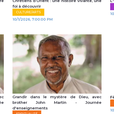
re
Chrétiens d’Orient : une histoire vivante, une
L'
foi à découvrir
CULTURE/ARTS
10
M
10/1/2026, 7:00:00 PM
ec
Grandir dans le mystère de Dieu, avec
F
ée
brother John Martin - Journée
d'enseignements
10
SPIRITUALITÉ