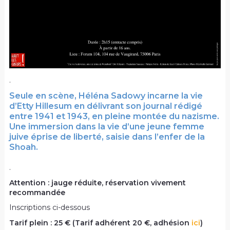
.
Seule en scène, Héléna Sadowy incarne la vie
d’Etty Hillesum en délivrant son journal rédigé
entre 1941 et 1943, en pleine montée du nazisme.
Une immersion dans la vie d’une jeune femme
juive éprise de liberté, saisie dans l’enfer de la
Shoah.
.
Attention : jauge réduite, réservation vivement
recommandée
Inscriptions ci-dessous
Tarif plein : 25 € (Tarif adhérent 20 €, adhésion
ici
)